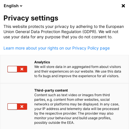
English
Suche öffnen
Navi
Ein
Privacy settings
This website protects your privacy by adhering to the European
Union General Data Protection Regulation (GDPR). We will not
use your data for any purpose that you do not consent to.
Learn more about your rights on our Privacy Policy page
Analytics
We will store data in an aggregated form about visitors
and their experiences on our website. We use this data
to fix bugs and improve the experience for all visitors.
Canva
Marktstudien
Third-party content
Content such as text video or images from third
parties, e.g. content from other websites, social
German
networks or platforms may be displayed. In any case,
Unsere „Marktstudien USA“ beinhalten die
your IP address and telemetry data will be processed
unternehmensindividuelle Erarbeitung und Aufbereitung von
by the respective provider. The provider may also
monitor your behaviour and build usage profiles,
Informationen über die Wettbewerbsfähigkeit Ihrer Produkte.
possibly outside the EEA.
Im Rahmen detaillierter Marktstudien
erarbeiten wir für